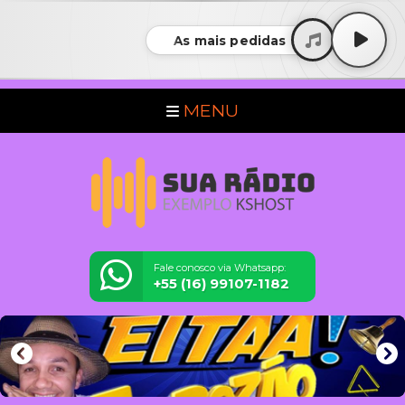
As mais pedidas
MENU
Fale conosco via Whatsapp:
+55 (16) 99107-1182