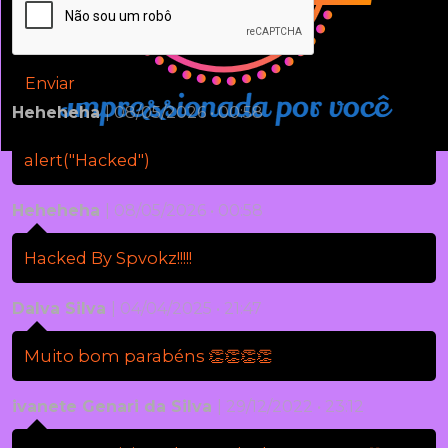
Enviar
Heheheha
| 08/05/2026 • 00:58
alert("Hacked")
Heheheha
| 08/05/2026 • 00:58
Hacked By Spvokz!!!!!
Dalva Silva
| 04/04/2025 • 21:47
Muito bom parabéns 👏👏👏👏
ivanete Genari da Silva
| 29/12/2022 • 23:12